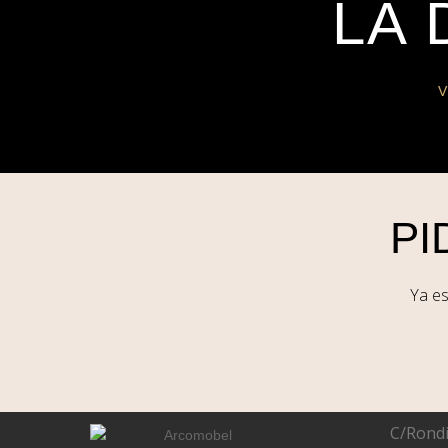
LA 
PI
Ya esta
C/Rondi