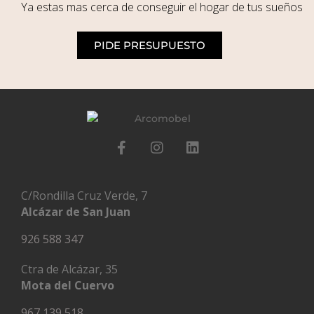
Ya estas mas cerca de conseguir el hogar de tus sueños
PIDE PRESUPUESTO
C/Rondilla Cruz Verde, 7
Alcázar de San Juan
926 588 347
Ctra de Alcázar, 35
Mota del Cuervo
967 139 518