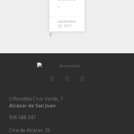
»
septiembre
19, 2017
C/Rondilla Cruz Verde, 7
Alcázar de San Juan
926 588 347
Ctra de Alcázar, 35