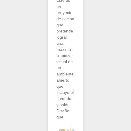
Este es
un
proyecto
de cocina
que
pretende
lograr
una
máxima
limpieza
visual de
un
ambiente
abierto
que
incluye el
comedor
y salón.
Diseño
que
LEER MÁS