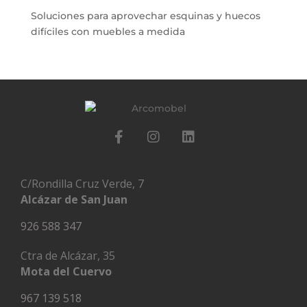
Soluciones para aprovechar esquinas y huecos
difíciles con muebles a medida
C/Rondilla Cruz Verde, 7
Alcázar de San Juan
926 588 347
Ctra de Alcázar, 35
Mota del Cuervo
967 139 518