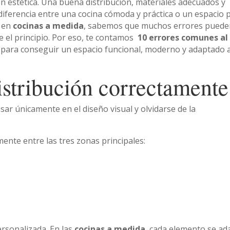
n estética. Una buena distribución, materiales adecuados y
diferencia entre una cocina cómoda y práctica o un espacio 
s en
cocinas a medida
, sabemos que muchos errores pued
e el principio. Por eso, te contamos
10 errores comunes al
 para conseguir un espacio funcional, moderno y adaptado a
distribución correctamente
ar únicamente en el diseño visual y olvidarse de la
nte entre las tres zonas principales:
ersonalizada. En las
cocinas a medida
, cada elemento se ad