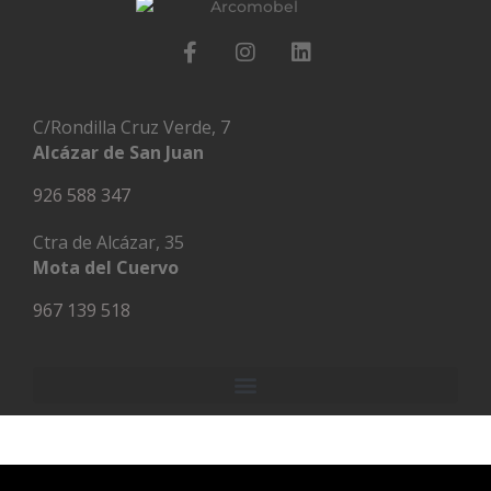
C/Rondilla Cruz Verde, 7
Alcázar de San Juan
926 588 347
Ctra de Alcázar, 35
Mota del Cuervo
967 139 518
Next Post