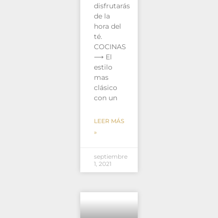
disfrutarás
de la
hora del
té.
COCINAS
⟶ El
estilo
mas
clásico
con un
LEER MÁS
»
septiembre
1, 2021