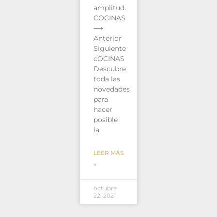
amplitud.
COCINAS
⟶
Anterior
Siguiente
cOCINAS
Descubre
toda las
novedades
para
hacer
posible
la
LEER MÁS
»
octubre
22, 2021