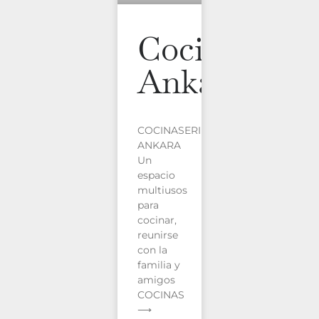
Cocina
Ankara
COCINASERIE
ANKARA
Un
espacio
multiusos
para
cocinar,
reunirse
con la
familia y
amigos
COCINAS
⟶