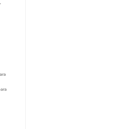
,
ara
para