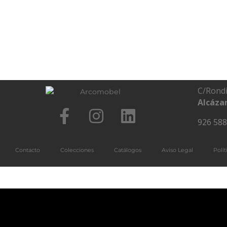
C/Rondi
Alcázar
926 588
Contacto
Colecciones
Catálogos
Aviso Legal
Polí
¿Cómo tener una cocina sostenible y eficiente?