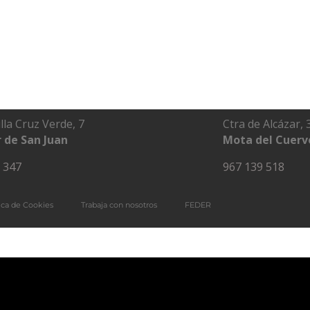
lla Cruz Verde, 7
Ctra de Alcázar, 
 de San Juan
Mota del Cuerv
 347
967 139 518
tica de Cookies
Trabaja con nosotros
FEDER
Previous Post
Next Post