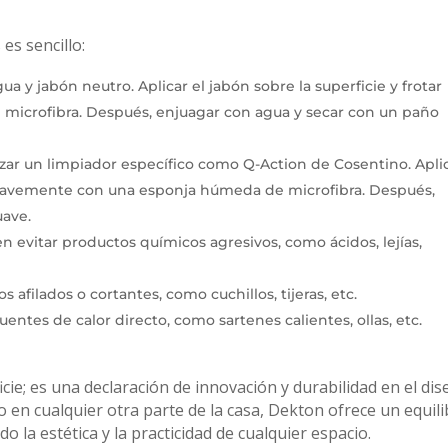
s sencillo:
gua y jabón neutro. Aplicar el jabón sobre la superficie y frotar
icrofibra. Después, enjuagar con agua y secar con un paño
izar un limpiador específico como Q-Action de Cosentino. Apli
r suavemente con una esponja húmeda de microfibra. Después,
uave.
en evitar productos químicos agresivos, como ácidos, lejías,
s afilados o cortantes, como cuchillos, tijeras, etc.
entes de calor directo, como sartenes calientes, ollas, etc.
ie; es una declaración de innovación y durabilidad en el di
 o en cualquier otra parte de la casa, Dekton ofrece un equili
o la estética y la practicidad de cualquier espacio.