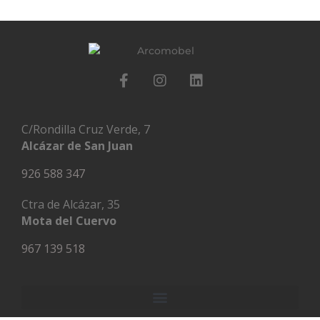
C/Rondilla Cruz Verde, 7
Alcázar de San Juan
926 588 347
Ctra de Alcázar, 35
Mota del Cuervo
967 139 518